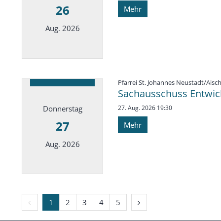
26
Mehr
Aug. 2026
Datum: 26. August 2026
Pfarrei St. Johannes Neustadt/Aisc
Sachausschuss Entwick
Donnerstag
27. Aug. 2026 19:30
27
Mehr
Aug. 2026
Datum: 27. August 2026
Vorherige Seite
Nächste Seite
1
2
3
4
5