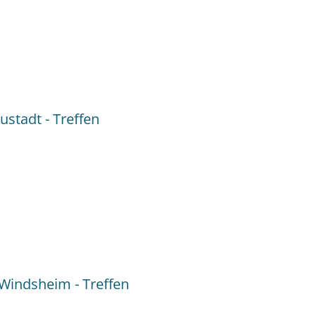
:
h
stadt - Treffen
Windsheim - Treffen