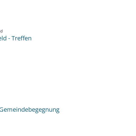
:
ld
d - Treffen
- Gemeindebegegnung