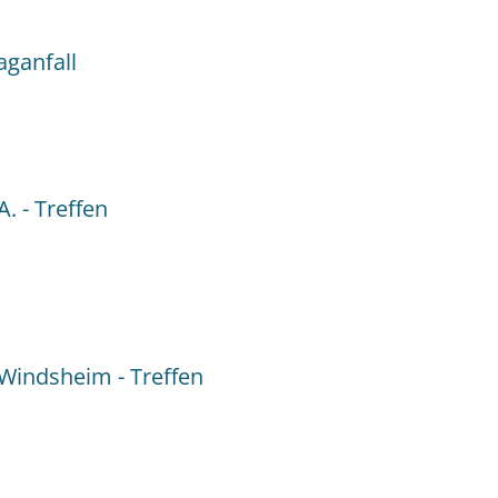
aganfall
:
h
. - Treffen
Windsheim - Treffen