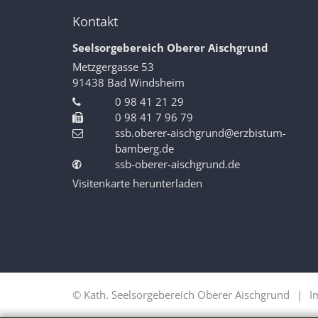
Kontakt
Seelsorgebereich Oberer Aischgrund
Metzgergasse 53
91438
Bad Windsheim
0 98 41 21 29
0 98 41 7 96 79
ssb.oberer-aischgrund@erzbistum-
bamberg.de
ssb-oberer-aischgrund.de
Visitenkarte herunterladen
© Kath. Seelsorgebereich Oberer Aischgrund
I