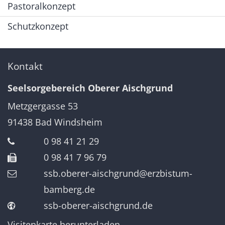
Pastoralkonzept
Schutzkonzept
Kontakt
Seelsorgebereich Oberer Aischgrund
Metzgergasse 53
91438
Bad Windsheim
0 98 41 21 29
0 98 41 7 96 79
ssb.oberer-aischgrund@erzbistum-
bamberg.de
ssb-oberer-aischgrund.de
Visitenkarte herunterladen