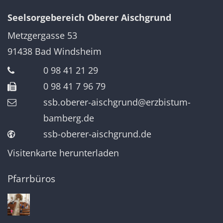
Seelsorgebereich Oberer Aischgrund
Metzgergasse 53
91438
Bad Windsheim
0 98 41 21 29
0 98 41 7 96 79
ssb.oberer-aischgrund@erzbistum-
bamberg.de
ssb-oberer-aischgrund.de
Visitenkarte herunterladen
Pfarrbüros