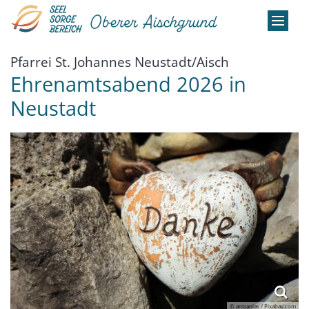
Zum Inhalt springen
:
Pfarrei St. Johannes Neustadt/Aisch
Ehrenamtsabend 2026 in
Neustadt
© antranias / Pixabay.com