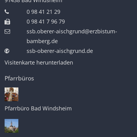
91438
Bad Windsheim
0 98 41 21 29
0 98 41 7 96 79
ssb.oberer-aischgrund@erzbistum-
bamberg.de
ssb-oberer-aischgrund.de
Visitenkarte herunterladen
Pfarrbüros
Pfarrbüro Bad Windsheim