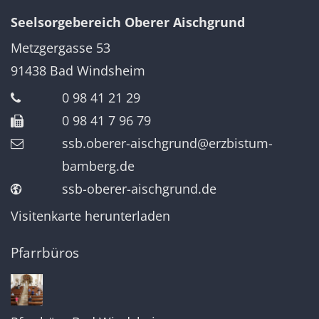
Seelsorgebereich Oberer Aischgrund
Metzgergasse 53
91438
Bad Windsheim
0 98 41 21 29
0 98 41 7 96 79
ssb.oberer-aischgrund@erzbistum-
bamberg.de
ssb-oberer-aischgrund.de
Visitenkarte herunterladen
Pfarrbüros